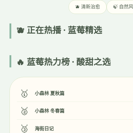
🫐 清新治愈
🍃 自然
🫐 正在热播 · 蓝莓精选
🔥 蓝莓热力榜 · 酸甜之选
🥇
小森林 夏秋篇
🥈
小森林 冬春篇
🥉
海街日记