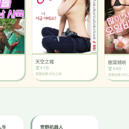
天空之城
侧耳倾听
🏆 9.1分
🏆 8.9分
蓝莓经典·时光之味
蓝莓经典·时光
人生
荒野机器人