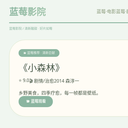
蓝莓影院
蓝莓·电影
蓝莓·
蓝莓影院 / 清新酸甜 · 好片如莓
🫐 蓝莓推荐 · 清新巨献
《小森林》
⭐ 9.0
🎬 剧情/治愈
2014 森淳一
乡野美食，四季疗愈，每一帧都是壁纸。
🫐 蓝莓观看