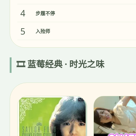
4
步履不停
5
入殓师
🎞️ 蓝莓经典 · 时光之味