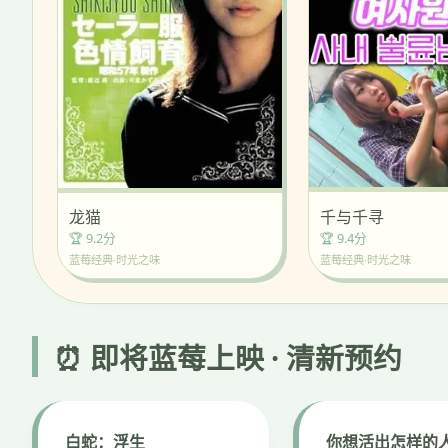
千与千寻
龙猫
🏆 9.4分
🏆 9.2分
蓝莓经典·时光之味
蓝莓经典·时光之味
⏰ 即将蓝莓上映 · 清新预约
白蛇：浮生
你想活出怎样的