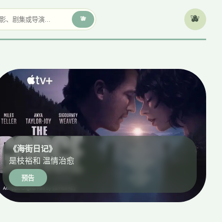
🫐
🫐
《海街日记》
是枝裕和 温情治愈
预告